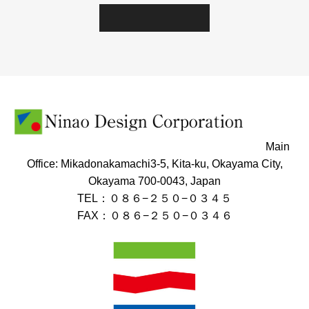
Main
Office: Mikadonakamachi3-5, Kita-ku, Okayama City,
Okayama 700-0043, Japan
TEL：０８６−２５０−０３４５
FAX：０８６−２５０−０３４６